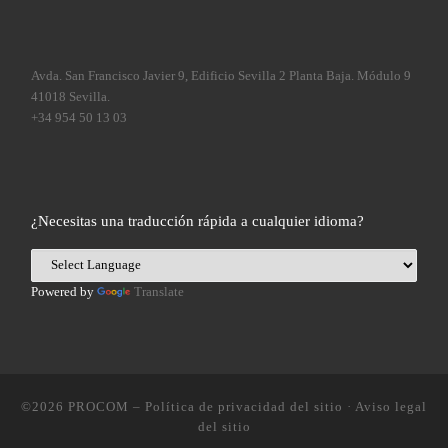
Avda. San Francisco Javier 9, Edificio Sevilla 2 Planta Baja. Módulo 9
41018 Sevilla.
+34 954 50 13 03
¿Necesitas una traducción rápida a cualquier idioma?
Powered by
Translate
©2026
PROCOM
–
Política de privacidad del sitio
·
Aviso legal
del sitio