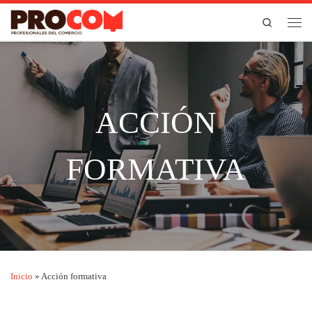
Saltar al contenido
Search
Men
ACCIÓN
FORMATIVA
Inicio
»
Acción formativa