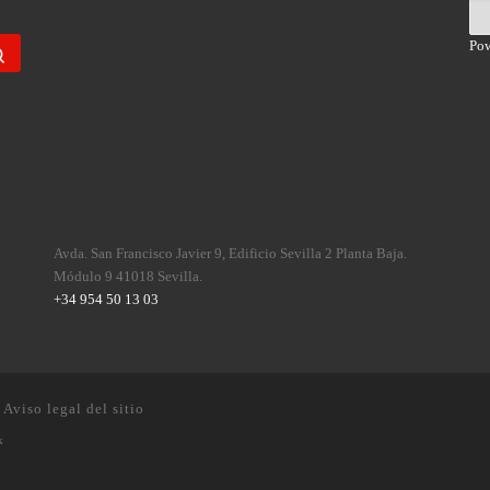
Po
Buscar …
Avda. San Francisco Javier 9, Edificio Sevilla 2 Planta Baja.
Módulo 9 41018 Sevilla.
+34 954 50 13 03
·
Aviso legal del sitio
k