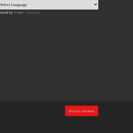
wered by
Translate
Acceso intranet