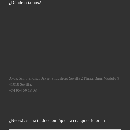
¿Dónde estamos?
Avda. San Francisco Javier 9, Edificio Sevilla 2 Planta Baja. Módulo 9
41018 Sevilla.
+34 954 50 13 03
¿Necesitas una traducción rápida a cualquier idioma?