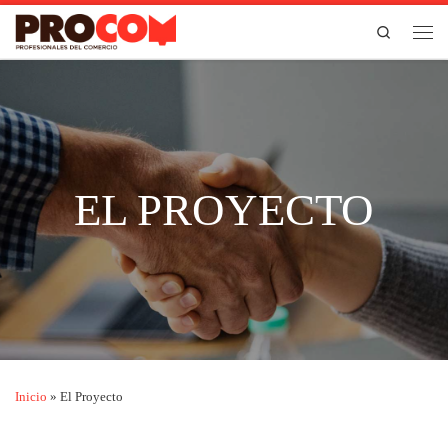
Saltar al contenido
Search
Men
EL PROYECTO
Inicio
»
El Proyecto