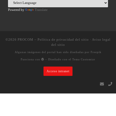
Powered by
Translate
©2026
PROCOM
–
Política de privacidad del sitio
·
Aviso legal
del sitio
Algunas imágenes del portal han sido diseñadas por Freepik
Funciona con
– Diseñado con el
Tema Customizr
Acceso intranet