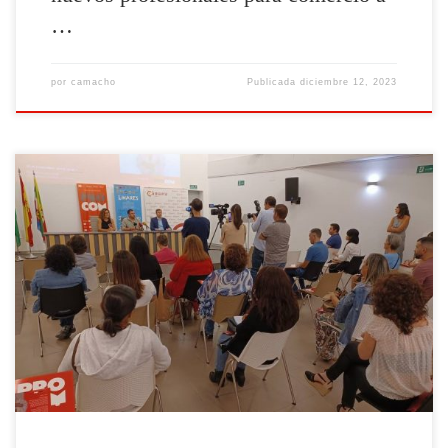
…
por
camacho
Publicada
diciembre 12, 2023
Hoy ha arrancado una nueva entrega de “PROCOM”, es decir, el
“Programa Profesionales del Comercio”. La jornada inaugural de esta
cuarta entrega ha estado impartida por Gema Fernández, desde el
Grupo Bestseller, propietario de más de 20 marcas y que tiene
presencia en más de 70 mercados internacionales. Este proyecto
[Leer
más]