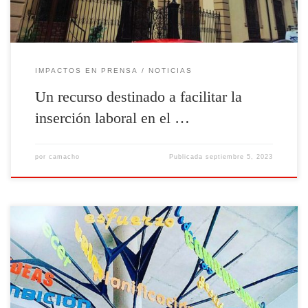
IMPACTOS EN PRENSA
NOTICIAS
Un recurso destinado a facilitar la
inserción laboral en el …
por
camacho
Publicada
septiembre 5, 2023
La Cámara de Comercio de Linares pone en marcha una nueva edición
del proyecto Profesionales del Comercio (PROCOM 2023) con el
objetivo de facilitar el emprendimiento y la inserción laboral en el