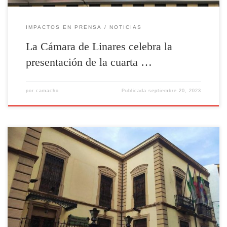
IMPACTOS EN PRENSA
NOTICIAS
La Cámara de Linares celebra la
presentación de la cuarta …
por
camacho
Publicada
septiembre 20, 2023
La Cámara Oficial de Comercio, Industria y Servicios de Linares pone
en marcha una nueva edición del proyecto Profesionales del Comercio
(Procom 2023) con el objetivo de facilitar el emprendimiento y la
inserción laboral en el sector comercial entre personas desempleadas.
El programa, cuyo plazo para participar ya está abierto,
[Leer más]