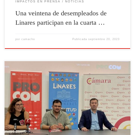
IMPACTOS EN PRENSA
NOTICIAS
Una veintena de desempleados de
Linares participan en la cuarta …
por
camacho
Publicada
septiembre 20, 2023
La Cámara de Comercio de Linares celebra la jornada de presentación
de la 4ª edición del Programa Profesionales del Comercio, destinado a
facilitar el emprendimiento y la inserción laboral en el sector del
comercio. Hoy en la Casa de la Juventud de Linares ha tenido lugar la
Jornada Informativa del
[Leer más]