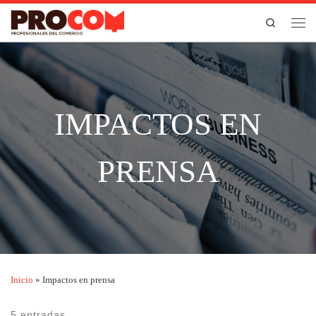
Saltar al contenido
Search
Men
IMPACTOS EN
PRENSA
Inicio
»
Impactos en prensa
5 entradas