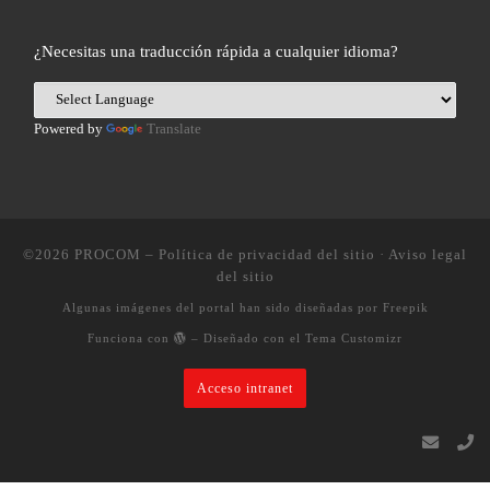
¿Necesitas una traducción rápida a cualquier idioma?
Powered by
Translate
©2026
PROCOM
–
Política de privacidad del sitio
·
Aviso legal
del sitio
Algunas imágenes del portal han sido diseñadas por Freepik
Funciona con
– Diseñado con el
Tema Customizr
Acceso intranet