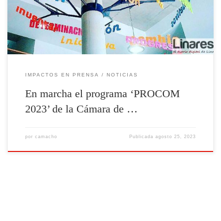
sector del comercio entre personas desempleadas. El programa, cuyo
plazo para participar está abierto, se desarrollará desde el
[Leer más]
IMPACTOS EN PRENSA
NOTICIAS
En marcha el programa ‘PROCOM
2023’ de la Cámara de …
por
camacho
Publicada
agosto 25, 2023