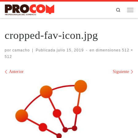
Saltar al contenido
Search
Men
cropped-fav-icon.jpg
por
camacho
|
Publicada
julio 15, 2019
-
en dimensiones
512 ×
512
Navegación de imágenes
Anterior
Siguiente