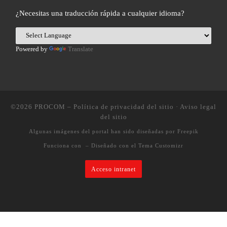
¿Necesitas una traducción rápida a cualquier idioma?
Powered by
Translate
©2026
PROCOM
–
Política de privacidad del sitio
·
Aviso legal
del sitio
Algunas imágenes del portal han sido diseñadas por Freepik
Funciona con
– Diseñado con el
Tema Customizr
Acceso intranet