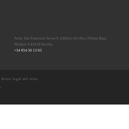
Avda. San Francisco Javier 9, Edificio Sevilla 2 Planta Baja.
Módulo 9 41018 Sevilla.
+34 954 50 13 03
·
Aviso legal del sitio
k