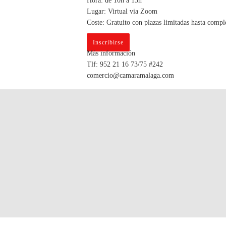
Hora: de 10h a 13h
Lugar: Virtual via Zoom
Coste: Gratuito con plazas limitadas hasta compl
Inscribirse
Más información
Tlf: 952 21 16 73/75 #242
comercio@camaramalaga.com