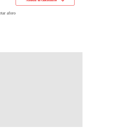
Añadir al calendario
etar aforo