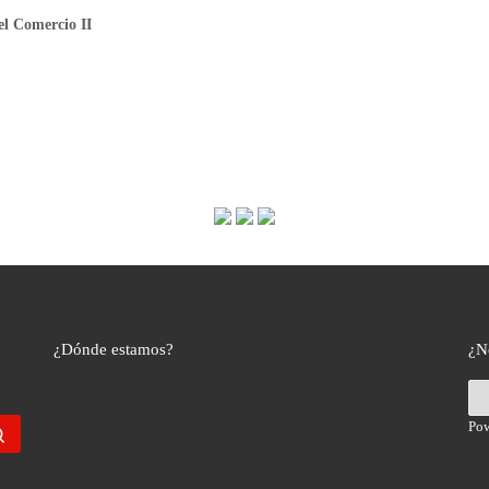
el Comercio II
¿Dónde estamos?
¿N
Po
Buscar …