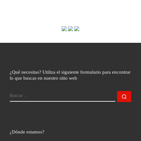
n
h
v
a
d
i
.
s
e
t
b
a
ú
s
d
s
e
q
¿Qué necesitas? Utiliza el siguiente formulario para encontrar
E
lo que buscas en nuestro sitio web
u
v
e
BUSCAR
e
Busc
n
d
t
a
o
y
¿Dónde estamos?