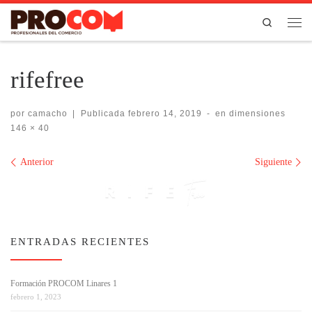
Saltar al contenido
Search
Men
rifefree
por
camacho
|
Publicada
febrero 14, 2019
-
en dimensiones
146 × 40
Navegación de imágenes
Anterior
Siguiente
ENTRADAS RECIENTES
Formación PROCOM Linares 1
febrero 1, 2023