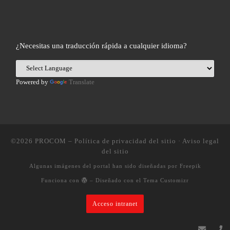
¿Necesitas una traducción rápida a cualquier idioma?
Powered by
Translate
©2026
PROCOM
–
Política de privacidad del sitio
·
Aviso legal
del sitio
Algunas imágenes del portal han sido diseñadas por Freepik
Funciona con
– Diseñado con el
Tema Customizr
Acceso intranet