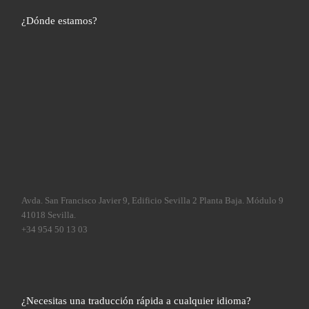
¿Dónde estamos?
Avda. San Francisco Javier 9, Edificio Sevilla 2 Planta Baja. Módulo 9
41018 Sevilla.
+34 954 50 13 03
¿Necesitas una traducción rápida a cualquier idioma?