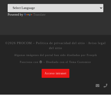
Powered by
Translate
©2026
PROCOM
–
Política de privacidad del sitio
·
Aviso legal
del sitio
Algunas imágenes del portal han sido diseñadas por Freepik
Funciona con
– Diseñado con el
Tema Customizr
Acceso intranet