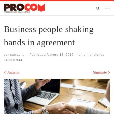
Saltar al contenido
Search
Men
Business people shaking
hands in agreement
por
camacho
|
Publicada
febrero 13, 2019
-
en dimensiones
1400 × 933
Navegación de imágenes
Anterior
Siguiente