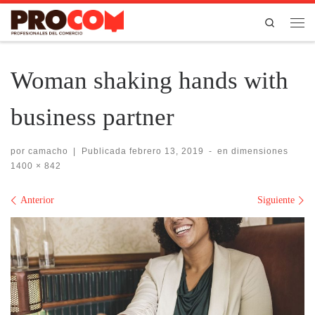
Saltar al contenido
Search
Men
Woman shaking hands with
business partner
por
camacho
|
Publicada
febrero 13, 2019
-
en dimensiones
1400 × 842
Navegación de imágenes
Anterior
Siguiente