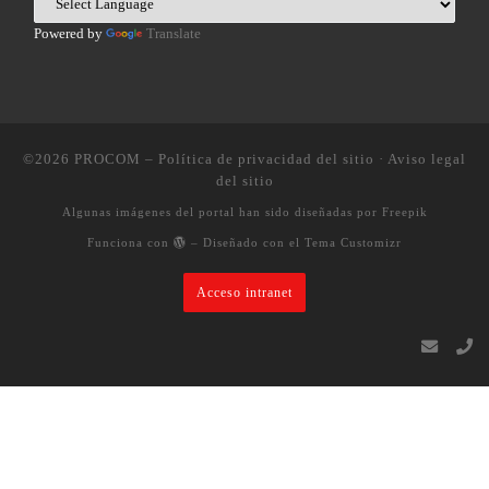
Powered by
Translate
©2026
PROCOM
–
Política de privacidad del sitio
·
Aviso legal
del sitio
Algunas imágenes del portal han sido diseñadas por Freepik
Funciona con
– Diseñado con el
Tema Customizr
Acceso intranet