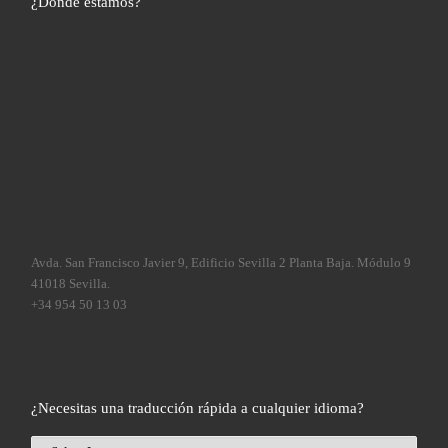
¿Dónde estamos?
Avda. San Francisco Javier 9, Edificio Sevilla 2 Planta Baja. Módulo 9
41018 Sevilla.
+34 954 50 13 03
¿Necesitas una traducción rápida a cualquier idioma?