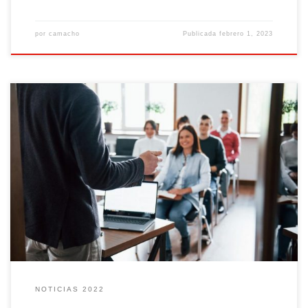
por
camacho
Publicada
febrero 1, 2023
Cámaras de Andalucía facilitará el emprendimiento a cientos de
desempleados | Andalucía Información. Todas las noticias de
Andalucía (andaluciainformacion.es) Cámaras de Andalucía facilitará
el emprendimiento e inserción laboral a un centenar de desempleados
en el sector del comercio – TRIBUNA DE ANDALUCIA La Cámara de
Linares facilitará el emprendimiento e
[Leer más]
NOTICIAS 2022