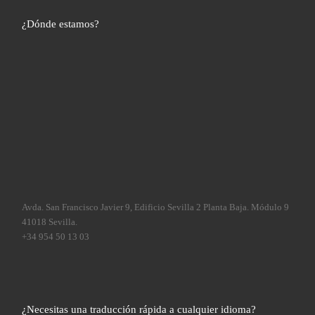
¿Dónde estamos?
Avda. San Francisco Javier 9, Edificio Sevilla 2 Planta Baja. Módulo 9
41018 Sevilla.
+34 954 50 13 03
¿Necesitas una traducción rápida a cualquier idioma?