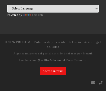
Powered by
Translate
©2026
PROCOM
–
Política de privacidad del sitio
·
Aviso legal
del sitio
Algunas imágenes del portal han sido diseñadas por Freepik
Funciona con
– Diseñado con el
Tema Customizr
Acceso intranet